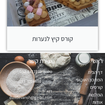
קורס קיץ לנערות
ראשי
יצירת קשר
טלפון:
052-8417178
דף הבית
המתכון השבועי
053-3104618
קורסים
דוא"ל:
המלצות
duvdevansh@gmail.com
אודות