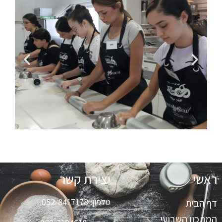
ראשי
יצירת קשר
טלפון:
052-8417178
דף הבית
המתכון השבועי