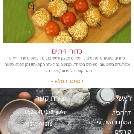
כדורי זיתים
כדורים קטנטנים ונעלמים….עשויים מבצק עשיר בגבינה, עוטפים חרוזי זיתים
ומגולגלים בשומשום, טעימים במיוחד, מצוינים גם לאחר הקפאה!! זמן הכנה: כשעה
רמת קושי: קל פרווה/חלבי: חלבי
למתכון המלא »
ראשי
יצירת קשר
טלפון:
052-8417178
דף הבית
המתכון השבועי
053-3104618
קורסים