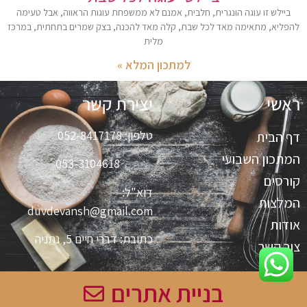
ביילש זו עוגה הונגרית, חלבית, אמנם לא ממשפחת עוגות הראווה, אבל טעימה
להפליא, מתאימה מאד לכל שבת, קלה מאד להכנה, בצק שמרים בתחתית, במרכז
מלית
למתכון המלא »
ראשי
יצירת קשר
טלפון:
052-8417178
דף הבית
המתכון השבועי
053-3104618
קורסים
דוא"ל:
המלצות
duvdevansh@gmail.com
אודות
כתובת:
דברי חיים 5, נתניה
צור קשר
בניית אתרים