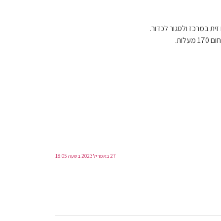
ית במרכז ולסגור לכדור.
לות.
27 באפריל 2023 בשעה 18:05