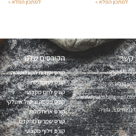
למתכון המלא »
למתכון המלא »
 קשר
הקורסים שלנו
052-841717
קורס יסודות הקונדיטוריה
קורס מתקדמות
053-310461
קורס לחם מקצועי
duvdevansh@gmail.co
קורס פסטה ובישול איטלקי
דברי חיים 5, נתניה
קורס ארוח מלוח
קורס שמרים מתקדם
קורס זילוף מקצועי