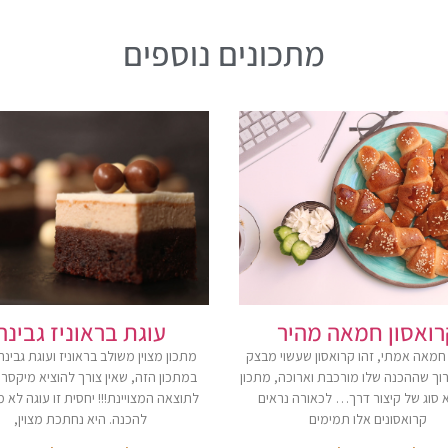
מתכונים נוספים
רואסון חמאה מהיר
עוגת בראוניז גבינה
 חמאה אמתי, זהו קרואסון שעשוי מבצק
מתכון מצוין משולב בראוניז ועוגת גבינה
וך שההכנה שלו מורכבת וארוכה, מתכון
במתכון הזה, שאין צורך להוציא מיקסר, 
א סוג של קיצור דרך… לכאורה נראים
לתוצאה המצויינת!!! יחסית זו עוגה לא 
קרואסונים אלו תמימים
להכנה. היא נחתכת מצוין,