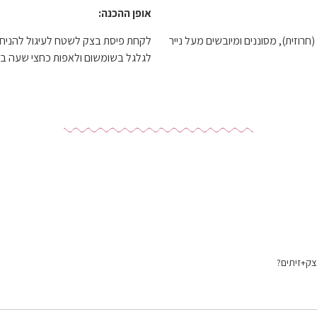
אופן ההכנה:
חרוזית), מסוננים ומיובשים מעל נייר
לקחת פיסת בצק לשטח לעיגול להניח ז
לגלגל בשומשום ולאפות כחצי שעה בחום 170 מע
צק+זיתים?