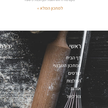
למתכון המלא »
ראשי
יצירת
טלפון:
8
דף הבית
המתכון השבועי
8
קורסים
דוא"ל:
m
המלצות
כתובת:
אודות
צור קשר