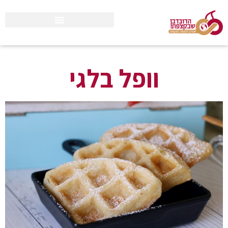
וופל בלגי