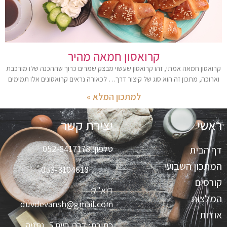
קרואסון חמאה מהיר
קרואסון חמאה אמתי, זהו קרואסון שעשוי מבצק שמרים כרוך שההכנה שלו מורכבת
וארוכה, מתכון זה הוא סוג של קיצור דרך… לכאורה נראים קרואסונים אלו תמימים
למתכון המלא »
ראשי
יצירת קשר
טלפון:
052-8417178
דף הבית
המתכון השבועי
053-3104618
קורסים
דוא"ל:
המלצות
duvdevansh@gmail.com
אודות
כתובת:
דברי חיים 5, נתניה