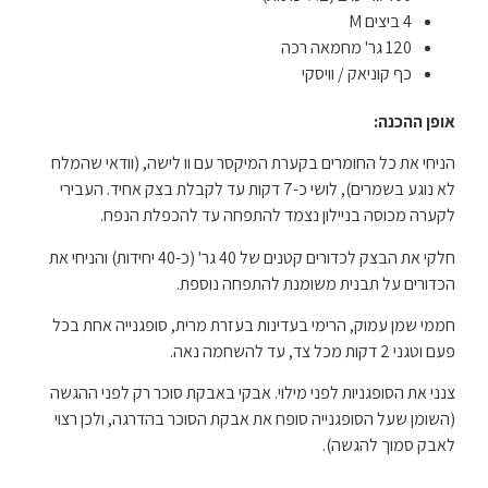
4 ביצים M
120 גר' מחמאה רכה
כף קוניאק / וויסקי
אופן ההכנה:
הניחי את כל החומרים בקערת המיקסר עם וו לישה, (וודאי שהמלח
לא נוגע בשמרים), לושי כ-7 דקות עד לקבלת בצק אחיד. העבירי
לקערה מכוסה בניילון נצמד להתפחה עד להכפלת הנפח.
חלקי את הבצק לכדורים קטנים של 40 גר' (כ-40 יחידות) והניחי את
הכדורים על תבנית משומנת להתפחה נוספת.
חממי שמן עמוק, הרימי בעדינות בעזרת מרית, סופגנייה אחת בכל
פעם וטגני 2 דקות מכל צד, עד להשחמה נאה.
צנני את הסופגניות לפני מילוי. אבקי באבקת סוכר רק לפני ההגשה
(השומן שעל הסופגנייה סופח את אבקת הסוכר בהדרגה, ולכן רצוי
לאבק סמוך להגשה).