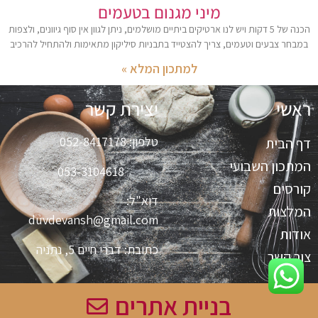
מיני מגנום בטעמים
הכנה של 5 דקות ויש לנו ארטיקים ביתיים מושלמים, ניתן לגוון אין סוף גיוונים, ולצפות
במבחר צבעים וטעמים, צריך להצטייד בתבניות סיליקון מתאימות ולהתחיל להרכיב
למתכון המלא »
ראשי
יצירת קשר
טלפון:
052-8417178
דף הבית
המתכון השבועי
053-3104618
קורסים
דוא"ל:
המלצות
duvdevansh@gmail.com
אודות
כתובת:
דברי חיים 5, נתניה
צור קשר
בניית אתרים