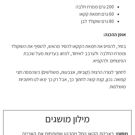
200 גרם ממרח חלבה
60 גרם חמאת קקאו
80 גרם שוקולד לבן
אופן ההכנה:
בסיר, להמיס את חמאת הקקאו להסיר מהאש, להוסיף את השוקולד
וממרח החלבה ולערבב לאיחוד, למזוג בעדינות מעל שכבת
הפיצוחים ולהקפיא.
לחתוך לצורה הרצויה (קוביות, אצבעות, משולשים) כשהמסה חצי
קפואה. נכון, קצת קשה לחתוך כך, אבל רק כך יצאו לנו חיתוכיות
מושלמות.
מילון מושגים
מסונן
: באבקת קקאו החל מהרגע שפותחים את האריזה,