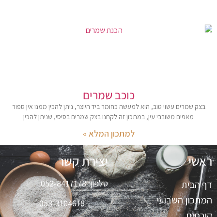
כוכב שמרים
בצק שמרים עשוי טוב, הוא למעשה כחומר ביד היוצר, ניתן להכין ממנו אין ספור
מאפים משובבי עין, במתכון זה לקחנו בצק שמרים בסיסי, שניתן להכין
למתכון המלא »
ראשי
יצירת קשר
טלפון:
052-8417178
דף הבית
המתכון השבועי
053-3104618
קורסים