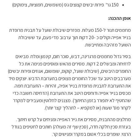
150 גר' פירות יבשים קצוצים גס (משמשים, חמוציות, צימוקים)
אופן ההכנה:
מחממים תנור ל-150 מעלות. מפזרים שיבולת שועל על תבנית מרופדת
בנייר אפייה וקולים כ -20 דקות תוך ערבוב מדי פעם, עד ששיבולת
השועל מזהיבה ומתייבשת.
בסיר גדול מחממים מרגרינה, דבש, סוכר חום, קינמון ומלח. מביאים
לרתיחה ומבשלים 2 דקות. מסירים מהאש ומוסיפים פנימה את כל
החומרים היבשים, (שיבולת שועל, קוקוס, שומשום, אגוזים ופירות יבשים)
מערבבים היטב עד שכל החומרים מצופים בתערובת הדבש. יוצקים מיד
את התערובת לתבנית מרופדת בנייר אפיה, זהירות – התערובת חמה.
מכסים בנייר אפייה ודוחסים היטב את התערובת (הדחיסה חשובה כדי
שהחטיף לא יתפורר בזמן החיתוך). מצננים לחלוטין ומעבירים למקרר
לקרור מס' שעות (או למקפיא – לתהליך קצר יותר).
מחלצים מהתבנית, מסירים את נייר האפייה ומניחים על קרש חיתוך.
בעזרת סכין חלקה חדה, (סכין שף זה מעולה) חותכים לחטיפים בגודל
הרצוי. שומרים בכלי אטום במקרר ומגישים קר.