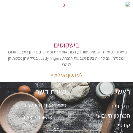
בישקוטים
בישקוטים, אלו הן עוגיות ספוגיות, רכות אווריריות ומתוקות, צורתן כאצבע ארוכה
ועגלגלה, וגם קרויות בשם אצבעות הגברת Lady fingers , בגלל שהן נמסות הן
לגמרי
למתכון המלא »
ראשי
יצירת קשר
טלפון:
052-8417178
דף הבית
המתכון השבועי
053-3104618
קורסים
דוא"ל: