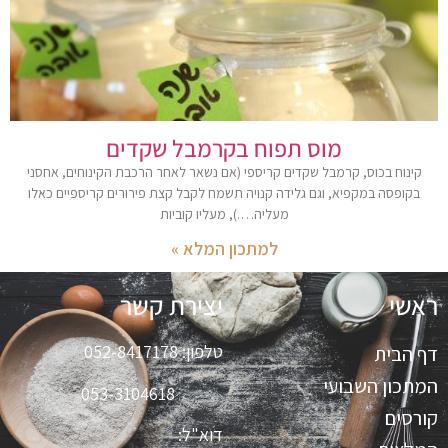
מוס תפוח בקרמבל שקדים
קינוח בכוס, קרמבל שקדים קריספי (אם נשאר לאחר הרכבת הקינוחים, אחסני
בקופסה במקפיא, וגם גלידה קנויה תשמח לקבל קצת פירורים קריספיים כאלו
מעליה….), מעליו קוביות
למתכון המלא »
ראשי
יצירת קשר
טלפון:
052-8417178
דף הבית
המתכון השבועי
053-3104618
קורסים
דוא"ל: