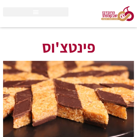
פינטצ'וס