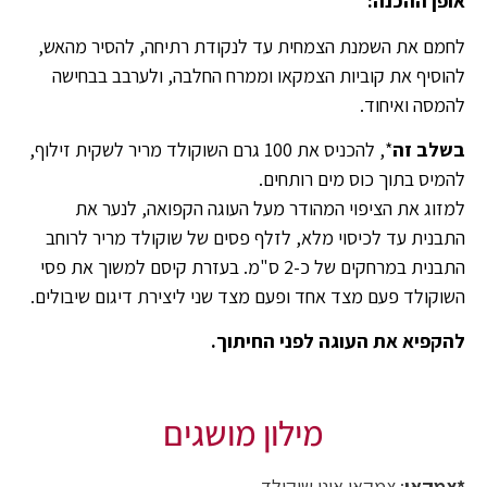
אופן ההכנה:
לחמם את השמנת הצמחית עד לנקודת רתיחה, להסיר מהאש,
להוסיף את קוביות הצמקאו וממרח החלבה, ולערבב בבחישה
להמסה ואיחוד.
בשלב זה
*, להכניס את 100 גרם השוקולד מריר לשקית זילוף,
להמיס בתוך כוס מים רותחים.
למזוג את הציפוי המהודר מעל העוגה הקפואה, לנער את
התבנית עד לכיסוי מלא, לזלף פסים של שוקולד מריר לרוחב
התבנית במרחקים של כ-2 ס"מ. בעזרת קיסם למשוך את פסי
השוקולד פעם מצד אחד ופעם מצד שני ליצירת דיגום שיבולים.
להקפיא את העוגה לפני החיתוך.
מילון מושגים
*צמקאו
: צמקאו אינו שוקולד.