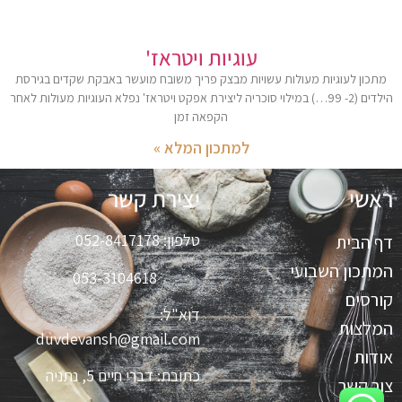
עוגיות ויטראז'
מתכון לעוגיות מעולות עשויות מבצק פריך משובח מועשר באבקת שקדים בגירסת
הילדים (2- 99…) במילוי סוכריה ליצירת אפקט ויטראז' נפלא העוגיות מעולות לאחר
הקפאה זמן
למתכון המלא »
ראשי
יצירת קשר
טלפון:
052-8417178
דף הבית
המתכון השבועי
053-3104618
קורסים
דוא"ל:
המלצות
duvdevansh@gmail.com
אודות
כתובת:
דברי חיים 5, נתניה
צור קשר